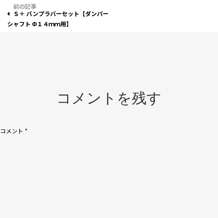
投
Ｓ＋ バンプラバーセット【ダンパー
稿
シャフト Φ１４ｍｍ用】
ナ
ビ
ゲ
ー
コメントを残す
シ
ョ
コメント
*
ン