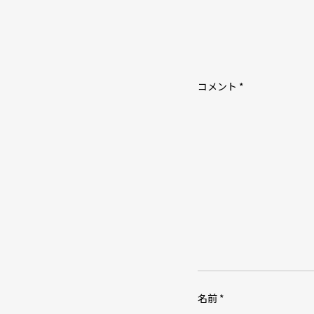
ー
シ
ョ
ン
コメント
*
名前
*