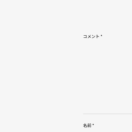
ー
シ
ョ
ン
コメント
*
名前
*