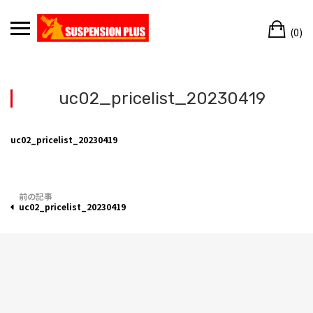
Skip
Ca
to
(0)
content
uc02_pricelist_20230419
uc02_pricelist_20230419
投
uc02_pricelist_20230419
稿
ナ
ビ
ゲ