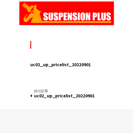
Skip
to
content
uc02_up_pricelist_20220901
投
uc02_up_pricelist_20220901
稿
ナ
ビ
ゲ