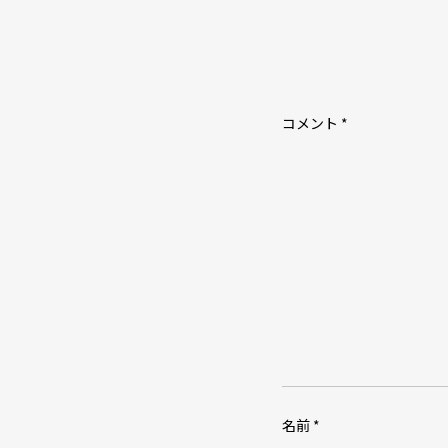
ー
シ
ョ
ン
コメント
*
名前
*