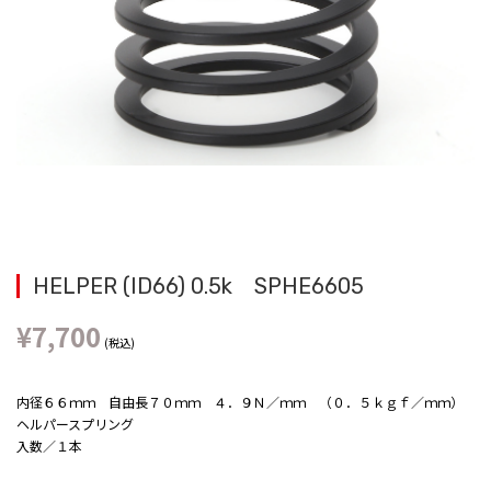
HELPER (ID66) 0.5k SPHE6605
¥
7,700
(税込)
内径６６ｍｍ 自由長７０ｍｍ ４．９Ｎ／ｍｍ （０．５ｋｇｆ／ｍｍ）
ヘルパースプリング
入数／１本