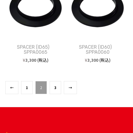
SPACER (ID65)
SPACER (ID60)
SPPA0065
SPPA0060
¥
3,300
(税込)
¥
3,300
(税込)
←
1
2
3
→