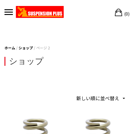
Skip
Ca
to
(0)
content
ホーム
/
ショップ
/ ページ 2
ショップ