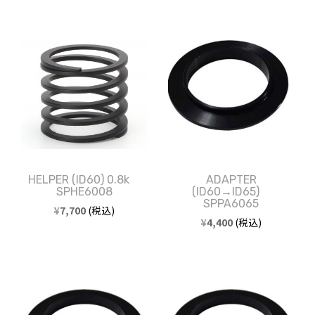
HELPER (ID60) 0.8k
ADAPTER
SPHE6008
(ID60→ID65)
SPPA6065
¥
7,700
(税込)
¥
4,400
(税込)