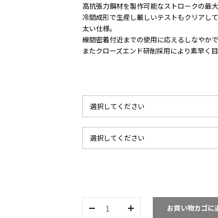
高抗張力鋼材を製作可能なストロークの最
冷間成形で生産し厳しいテストもクリアして
太い仕様。
線間密着付近までの使用に応えるしなやか
またクローズエンド研削採用により素早く目
UC-
お買い物カゴに
01